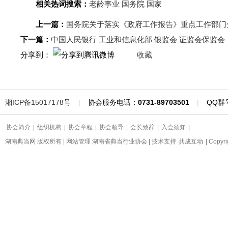
相关热词搜索：
老龄事业
国务院
国家
上一篇：
国务院关于落实《政府工作报告》重点工作部门
下一篇：
中国人民银行 工业和信息化部 银监会 证监会保监
分享到：
收藏
湘ICP备15017178号
|
协会服务电话：
0731-89703501
|
QQ群
协会简介
|
组织机构
|
协会章程
|
协会领导
|
会长致辞
|
入会须知
|
湖南典当网 版权所有 | 网站管理 湖南省典当行业协会 | 技术支持
共成互动
| Copyr