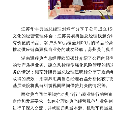
江苏华丰典当总经理刘炳华分享了公司成立1
文化的经营管理体会；江苏昊易典当总经理钱超介
有价值的民品、客户从60后覆盖到00后的民品经
推动供应链商票典当业务的成功经验；苏州吴门典
湖南通程典当总经理欧阳硕娃介绍了公司的经
的动产质押业务、建立风控模型强化风险管理的情
务的情况；湖南升隆典当总经理伍晓锋分享了近两
取得的成效；湖南鼎汇典当总经理石磊分析比较了
基层法院将典当纠纷视同民间借贷判决的情况等。
两省典当同仁围绕推动典当行与商业银行的融资
定位和发展要求、如何处理好典当经营规范与业务创
进行了深入交流，并就回归典当本源、机动车典当及