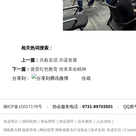
相关热词搜索：
上一篇：
共叙友谊 共谋发展
下一篇：
接受红色教育 传承革命精神
分享到：
收藏
湘ICP备15017178号
|
协会服务电话：
0731-89703501
|
QQ群
协会简介
|
组织机构
|
协会章程
|
协会领导
|
会长致辞
|
入会须知
|
湖南典当网 版权所有 | 网站管理 湖南省典当行业协会 | 技术支持
共成互动
| Copyr